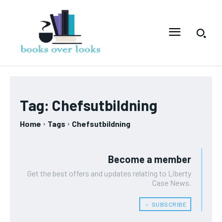
Tag:
Chefsutbildning
Home
Tags
Chefsutbildning
Become a member
Get the best offers and updates relating to Liberty
Case News.
﹢ SUBSCRIBE